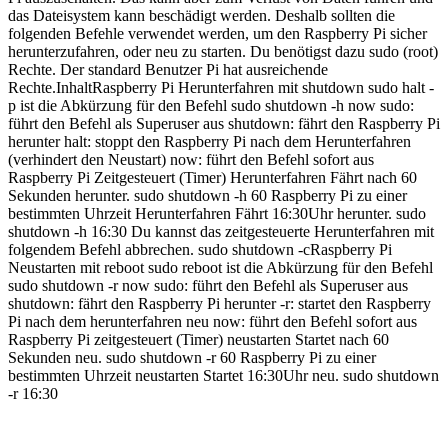
das Dateisystem kann beschädigt werden. Deshalb sollten die
folgenden Befehle verwendet werden, um den Raspberry Pi sicher
herunterzufahren, oder neu zu starten. Du benötigst dazu sudo (root)
Rechte. Der standard Benutzer Pi hat ausreichende
Rechte.InhaltRaspberry Pi Herunterfahren mit shutdown sudo halt -
p ist die Abkürzung für den Befehl sudo shutdown -h now sudo:
führt den Befehl als Superuser aus shutdown: fährt den Raspberry Pi
herunter halt: stoppt den Raspberry Pi nach dem Herunterfahren
(verhindert den Neustart) now: führt den Befehl sofort aus
Raspberry Pi Zeitgesteuert (Timer) Herunterfahren Fährt nach 60
Sekunden herunter. sudo shutdown -h 60 Raspberry Pi zu einer
bestimmten Uhrzeit Herunterfahren Fährt 16:30Uhr herunter. sudo
shutdown -h 16:30 Du kannst das zeitgesteuerte Herunterfahren mit
folgendem Befehl abbrechen. sudo shutdown -cRaspberry Pi
Neustarten mit reboot sudo reboot ist die Abkürzung für den Befehl
sudo shutdown -r now sudo: führt den Befehl als Superuser aus
shutdown: fährt den Raspberry Pi herunter -r: startet den Raspberry
Pi nach dem herunterfahren neu now: führt den Befehl sofort aus
Raspberry Pi zeitgesteuert (Timer) neustarten Startet nach 60
Sekunden neu. sudo shutdown -r 60 Raspberry Pi zu einer
bestimmten Uhrzeit neustarten Startet 16:30Uhr neu. sudo shutdown
-r 16:30