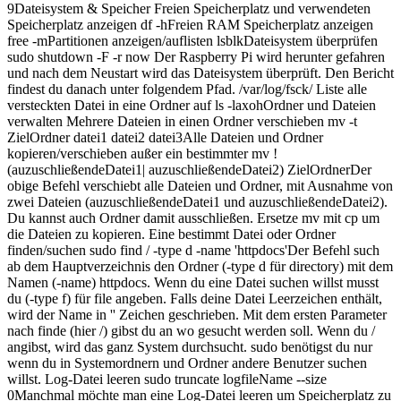
9Dateisystem & Speicher Freien Speicherplatz und verwendeten
Speicherplatz anzeigen df -hFreien RAM Speicherplatz anzeigen
free -mPartitionen anzeigen/auflisten lsblkDateisystem überprüfen
sudo shutdown -F -r now Der Raspberry Pi wird herunter gefahren
und nach dem Neustart wird das Dateisystem überprüft. Den Bericht
findest du danach unter folgendem Pfad. /var/log/fsck/ Liste alle
versteckten Datei in eine Ordner auf ls -laxohOrdner und Dateien
verwalten Mehrere Dateien in einen Ordner verschieben mv -t
ZielOrdner datei1 datei2 datei3Alle Dateien und Ordner
kopieren/verschieben außer ein bestimmter mv !
(auzuschließendeDatei1| auzuschließendeDatei2) ZielOrdnerDer
obige Befehl verschiebt alle Dateien und Ordner, mit Ausnahme von
zwei Dateien (auzuschließendeDatei1 und auzuschließendeDatei2).
Du kannst auch Ordner damit ausschließen. Ersetze mv mit cp um
die Dateien zu kopieren. Eine bestimmt Datei oder Ordner
finden/suchen sudo find / -type d -name 'httpdocs'Der Befehl such
ab dem Hauptverzeichnis den Ordner (-type d für directory) mit dem
Namen (-name) httpdocs. Wenn du eine Datei suchen willst musst
du (-type f) für file angeben. Falls deine Datei Leerzeichen enthält,
wird der Name in '' Zeichen geschrieben. Mit dem ersten Parameter
nach finde (hier /) gibst du an wo gesucht werden soll. Wenn du /
angibst, wird das ganz System durchsucht. sudo benötigst du nur
wenn du in Systemordnern und Ordner andere Benutzer suchen
willst. Log-Datei leeren sudo truncate logfileName --size
0Manchmal möchte man eine Log-Datei leeren um Speicherplatz zu