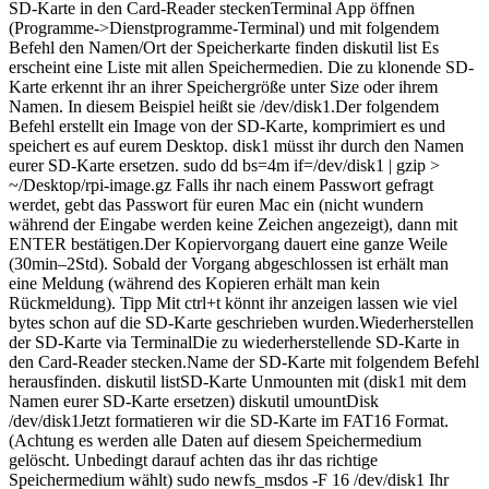
SD-Karte in den Card-Reader steckenTerminal App öffnen
(Programme->Dienstprogramme-Terminal) und mit folgendem
Befehl den Namen/Ort der Speicherkarte finden diskutil list Es
erscheint eine Liste mit allen Speichermedien. Die zu klonende SD-
Karte erkennt ihr an ihrer Speichergröße unter Size oder ihrem
Namen. In diesem Beispiel heißt sie /dev/disk1.Der folgendem
Befehl erstellt ein Image von der SD-Karte, komprimiert es und
speichert es auf eurem Desktop. disk1 müsst ihr durch den Namen
eurer SD-Karte ersetzen. sudo dd bs=4m if=/dev/disk1 | gzip >
~/Desktop/rpi-image.gz Falls ihr nach einem Passwort gefragt
werdet, gebt das Passwort für euren Mac ein (nicht wundern
während der Eingabe werden keine Zeichen angezeigt), dann mit
ENTER bestätigen.Der Kopiervorgang dauert eine ganze Weile
(30min–2Std). Sobald der Vorgang abgeschlossen ist erhält man
eine Meldung (während des Kopieren erhält man kein
Rückmeldung). Tipp Mit ctrl+t könnt ihr anzeigen lassen wie viel
bytes schon auf die SD-Karte geschrieben wurden.Wiederherstellen
der SD-Karte via TerminalDie zu wiederherstellende SD-Karte in
den Card-Reader stecken.Name der SD-Karte mit folgendem Befehl
herausfinden. diskutil listSD-Karte Unmounten mit (disk1 mit dem
Namen eurer SD-Karte ersetzen) diskutil umountDisk
/dev/disk1Jetzt formatieren wir die SD-Karte im FAT16 Format.
(Achtung es werden alle Daten auf diesem Speichermedium
gelöscht. Unbedingt darauf achten das ihr das richtige
Speichermedium wählt) sudo newfs_msdos -F 16 /dev/disk1 Ihr