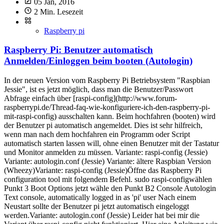
05 Jan, 2016
2 Min. Lesezeit
Raspberry pi
Raspberry Pi: Benutzer automatisch
Anmelden/Einloggen beim booten (Autologin)
In der neuen Version vom Raspberry Pi Betriebsystem "Raspbian
Jessie", ist es jetzt möglich, dass man die Benutzer/Passwort
Abfrage einfach über [raspi-config](http://www.forum-
raspberrypi.de/Thread-faq-wie-konfiguriere-ich-den-raspberry-pi-
mit-raspi-config) ausschalten kann. Beim hochfahren (booten) wird
der Benutzer pi automatisch angemeldet. Dies ist sehr hilfreich,
wenn man nach dem hochfahren ein Programm oder Script
automatisch starten lassen will, ohne einen Benutzer mit der Tastatur
und Monitor anmelden zu müssen. Variante: raspi-config (Jessie)
Variante: autologin.conf (Jessie) Variante: ältere Raspbian Version
(Wheezy)Variante: raspi-config (Jessie)Öffne das Raspberry Pi
configuration tool mit folgendem Befehl. sudo raspi-configwählen
Punkt 3 Boot Options jetzt wähle den Punkt B2 Console Autologin
Text console, automatically logged in as 'pi' user Nach einem
Neustart sollte der Benutzer pi jetzt automatisch eingeloggt
werden.Variante: autologin.conf (Jessie) Leider hat bei mir die