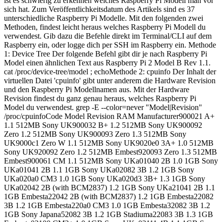
ist es schwierig zu erkennen welches Raspberry Pi Modell man vor
sich hat. Zum Veröffentlichkeitsdatum des Artikels sind es 37
unterschiedliche Raspberry Pi Modelle. Mit den folgenden zwei
Methoden, findest leicht heraus welches Raspberry Pi Modell du
verwendest. Gib dazu die Befehle direkt im Terminal/CLI auf dem
Raspberry ein, oder logge dich per SSH im Raspberry ein. Methode
1: Device Tree Der folgende Befehl gibt dir je nach Raspberry Pi
Model einen ähnlichen Text aus Raspberry Pi 2 Model B Rev 1.1.
cat /proc/device-tree/model ; echoMethode 2: cpuinfo Der Inhalt der
virtuellen Datei 'cpuinfo' gibt unter anderem die Hardware Revision
und den Raspberry Pi Modellnamen aus. Mit der Hardware
Revision findest du ganz genau heraus, welches Raspberry Pi
Model du verwendest. grep -E --color=never "Model|Revision"
/proc/cpuinfoCode Model Revision RAM Manufacturer900021 A+
1.1 512MB Sony UK900032 B+ 1.2 512MB Sony UK900092
Zero 1.2 512MB Sony UK900093 Zero 1.3 512MB Sony
UK9000c1 Zero W 1.1 512MB Sony UK9020e0 3A+ 1.0 512MB
Sony UK920092 Zero 1.2 512MB Embest920093 Zero 1.3 512MB
Embest900061 CM 1.1 512MB Sony UKa01040 2B 1.0 1GB Sony
UKa01041 2B 1.1 1GB Sony UKa02082 3B 1.2 1GB Sony
UKa020a0 CM3 1.0 1GB Sony UKa020d3 3B+ 1.3 1GB Sony
UKa02042 2B (with BCM2837) 1.2 1GB Sony UKa21041 2B 1.1
1GB Embesta22042 2B (with BCM2837) 1.2 1GB Embesta22082
3B 1.2 1GB Embesta220a0 CM3 1.0 1GB Embesta32082 3B 1.2
1GB Sony Japana52082 3B 1.2 1GB Stadiuma22083 3B 1.3 1GB