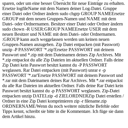
sparen, oder um eine besser Übersicht für neue Einträge zu erhalten.
Ersetze logfileName mit dem Namen deiner Log-Datei. Gruppe
einer Datei oder Ordner ändern sudo chgrp GROUP NAMEErsetze
GROUP mit dem neuen Gruppen-Namen und NAME mit dem
Datei- oder Ordnernamen. Besitzer einer Datei oder Ordner ändern
sudo chown -R USER:GROUP NAMEErsetze USER mit dem
neuen Besitzer und NAME mit dem Datei- oder Ordnernamen.
:GROUP kann auch weggelassen werden um keinen neuen
Gruppen-Namen anzugeben. Zip Datei entpacken (mit Passwort)
unzip -P PASSWORT '*.zip'Ersetze PASSWORT mit deinem
Passwort und *.zip mit dem Dateinamen deines Zip Archives. Mit
*.zip entpackst du alle Zip Dateien im aktuellen Ordner. Falls deine
Zip Datei kein Passwort besitzt kannst du -P PASSWORT
weglassen. Rar Datei entpacken (mit Passwort) unrar e -p
PASSWORT '*.rar'Ersetze PASSWORT mit deinem Passwort und
*.rar mit dem Dateinamen deines Rar Archives. Mit *.rar entpackst
du alle Rar Dateien im aktuellen Ordner. Falls deine Rar Datei kein
Passwort besitzt kannst du -p PASSWORT weglassen. Zip-Datei
entpacken unzip DATEI.zip -d ZIELORDNERZip Datei erstellen /
Ordner in eine Zip Datei komprimieren zip -r filename.zip
ORDNERNAME/Wenn du noch weitere nützliche Befehle oder
Tipps kennt, schreibt sie bitte in die Kommentare. Ich füge sie dann
dem Artikel hinzu.