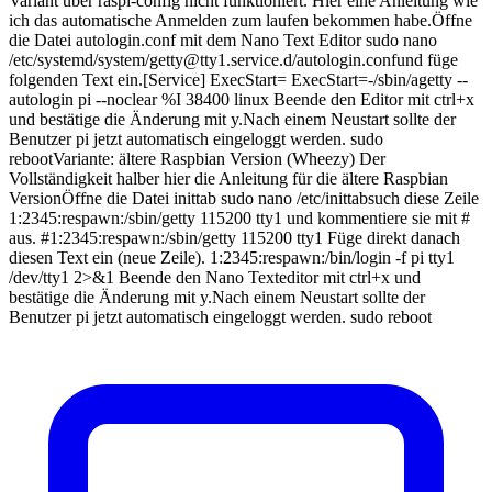
Variant über raspi-config nicht funktioniert. Hier eine Anleitung wie
ich das automatische Anmelden zum laufen bekommen habe.Öffne
die Datei autologin.conf mit dem Nano Text Editor sudo nano
/etc/systemd/system/getty@tty1.service.d/autologin.confund füge
folgenden Text ein.[Service] ExecStart= ExecStart=-/sbin/agetty --
autologin pi --noclear %I 38400 linux Beende den Editor mit ctrl+x
und bestätige die Änderung mit y.Nach einem Neustart sollte der
Benutzer pi jetzt automatisch eingeloggt werden. sudo
rebootVariante: ältere Raspbian Version (Wheezy) Der
Vollständigkeit halber hier die Anleitung für die ältere Raspbian
VersionÖffne die Datei inittab sudo nano /etc/inittabsuch diese Zeile
1:2345:respawn:/sbin/getty 115200 tty1 und kommentiere sie mit #
aus. #1:2345:respawn:/sbin/getty 115200 tty1 Füge direkt danach
diesen Text ein (neue Zeile). 1:2345:respawn:/bin/login -f pi tty1
/dev/tty1 2>&1 Beende den Nano Texteditor mit ctrl+x und
bestätige die Änderung mit y.Nach einem Neustart sollte der
Benutzer pi jetzt automatisch eingeloggt werden. sudo reboot