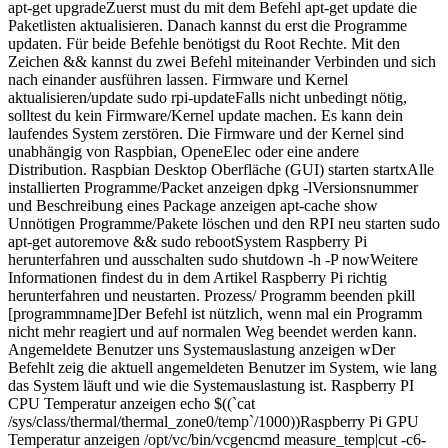
apt-get upgradeZuerst must du mit dem Befehl apt-get update die
Paketlisten aktualisieren. Danach kannst du erst die Programme
updaten. Für beide Befehle benötigst du Root Rechte. Mit den
Zeichen && kannst du zwei Befehl miteinander Verbinden und sich
nach einander ausführen lassen. Firmware und Kernel
aktualisieren/update sudo rpi-updateFalls nicht unbedingt nötig,
solltest du kein Firmware/Kernel update machen. Es kann dein
laufendes System zerstören. Die Firmware und der Kernel sind
unabhängig von Raspbian, OpeneElec oder eine andere
Distribution. Raspbian Desktop Oberfläche (GUI) starten startxAlle
installierten Programme/Packet anzeigen dpkg -lVersionsnummer
und Beschreibung eines Package anzeigen apt-cache show
Unnötigen Programme/Pakete löschen und den RPI neu starten sudo
apt-get autoremove && sudo rebootSystem Raspberry Pi
herunterfahren und ausschalten sudo shutdown -h -P nowWeitere
Informationen findest du in dem Artikel Raspberry Pi richtig
herunterfahren und neustarten. Prozess/ Programm beenden pkill
[programmname]Der Befehl ist nützlich, wenn mal ein Programm
nicht mehr reagiert und auf normalen Weg beendet werden kann.
Angemeldete Benutzer uns Systemauslastung anzeigen wDer
Befehlt zeig die aktuell angemeldeten Benutzer im System, wie lang
das System läuft und wie die Systemauslastung ist. Raspberry PI
CPU Temperatur anzeigen echo $((`cat
/sys/class/thermal/thermal_zone0/temp`/1000))Raspberry Pi GPU
Temperatur anzeigen /opt/vc/bin/vcgencmd measure_temp|cut -c6-