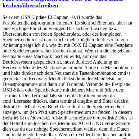
löschen/überschreiben
Seit dem OSX Update El Capitan 10.11 wurde das
Festplattendienstprogramm erneuert. Es sieht schöner aus, aber hat
eine wichtige Funktion weniger. Das sichere Löschen bzw
Überschreiben von freien Speicherplatz, oder des kompletten
Speichermediums ist damit nicht mehr möglich. In dieser kurzen
Anleitung zeige ich dir, wie du mit OSX El Capitan eine Festplatte
oder Speicherkarte sicher löschen kannst. Wenn du die eingebaute
Festplatte eines Macbook löschen willst, auf dem das
Betriebssystem gespeichert ist, musst du diese Anleitung im
Recovery Menü des Macbook ausführen. Starte das Macbook neu
und halte direkt nach dem Neustart die Tastenkombination cmd+r
gedrückt. Im Recovery Menü klickst du in der Menüleiste auf
Dienstprogramme und dann auf Terminal. Verbinde die Festplatte,
USB-Stick oder Speicherkarte mit deinem Mac und öffne den
Terminal. Der Terminal läßt sich einfach öffnen indem du
cmd+Leertaste drückst, dann terminal eingibst und Enter drückst.
diskutil list Mit diesem Befehl lässt du dir alle Speichermedien
anzeigen, um den Pfad zum Speichermedium zu finden. In diesem
Beispiel ist es /dev/disk2. diskutil secureErase 0 /dev/disk2 Dies ist
der Befehl zum löschen des Mediums. ACHTUNG vergewissere
dich das du das richtige Speichermedium wählst, denn die Daten
sind nicht wiederherstellbar. Wenn ein Fehler beim löschen auftritt,