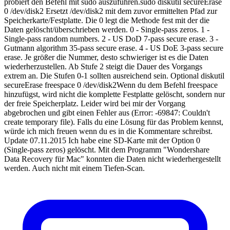
probiert den Befehl mit sudo auszuführen.sudo diskutil secureErase
0 /dev/disk2 Ersetzt /dev/disk2 mit dem zuvor ermittelten Pfad zur
Speicherkarte/Festplatte. Die 0 legt die Methode fest mit der die
Daten gelöscht/überschrieben werden. 0 - Single-pass zeros. 1 -
Single-pass random numbers. 2 - US DoD 7-pass secure erase. 3 -
Gutmann algorithm 35-pass secure erase. 4 - US DoE 3-pass secure
erase. Je größer die Nummer, desto schwieriger ist es die Daten
wiederherzustellen. Ab Stufe 2 steigt die Dauer des Vorgangs
extrem an. Die Stufen 0-1 sollten ausreichend sein. Optional diskutil
secureErase freespace 0 /dev/disk2Wenn du dem Befehl freespace
hinzufügst, wird nicht die komplette Festplatte gelöscht, sondern nur
der freie Speicherplatz. Leider wird bei mir der Vorgang
abgebrochen und gibt einen Fehler aus (Error: -69847: Couldn't
create temporary file). Falls du eine Lösung für das Problem kennst,
würde ich mich freuen wenn du es in die Kommentare schreibst.
Update 07.11.2015 Ich habe eine SD-Karte mit der Option 0
(Single-pass zeros) gelöscht. Mit dem Programm "Wondershare
Data Recovery für Mac" konnten die Daten nicht wiederhergestellt
werden. Auch nicht mit einem Tiefen-Scan.