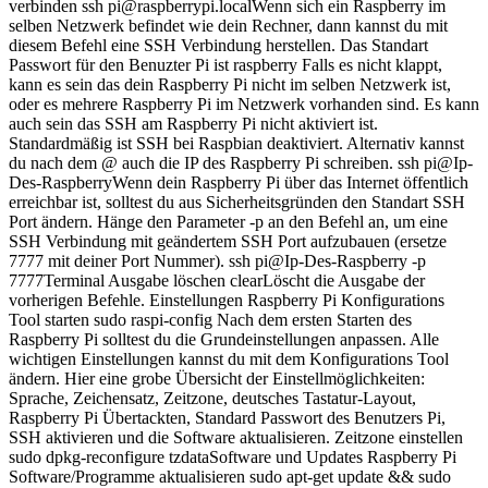
verbinden ssh pi@raspberrypi.localWenn sich ein Raspberry im
selben Netzwerk befindet wie dein Rechner, dann kannst du mit
diesem Befehl eine SSH Verbindung herstellen. Das Standart
Passwort für den Benuzter Pi ist raspberry Falls es nicht klappt,
kann es sein das dein Raspberry Pi nicht im selben Netzwerk ist,
oder es mehrere Raspberry Pi im Netzwerk vorhanden sind. Es kann
auch sein das SSH am Raspberry Pi nicht aktiviert ist.
Standardmäßig ist SSH bei Raspbian deaktiviert. Alternativ kannst
du nach dem @ auch die IP des Raspberry Pi schreiben. ssh pi@Ip-
Des-RaspberryWenn dein Raspberry Pi über das Internet öffentlich
erreichbar ist, solltest du aus Sicherheitsgründen den Standart SSH
Port ändern. Hänge den Parameter -p an den Befehl an, um eine
SSH Verbindung mit geändertem SSH Port aufzubauen (ersetze
7777 mit deiner Port Nummer). ssh pi@Ip-Des-Raspberry -p
7777Terminal Ausgabe löschen clearLöscht die Ausgabe der
vorherigen Befehle. Einstellungen Raspberry Pi Konfigurations
Tool starten sudo raspi-config Nach dem ersten Starten des
Raspberry Pi solltest du die Grundeinstellungen anpassen. Alle
wichtigen Einstellungen kannst du mit dem Konfigurations Tool
ändern. Hier eine grobe Übersicht der Einstellmöglichkeiten:
Sprache, Zeichensatz, Zeitzone, deutsches Tastatur-Layout,
Raspberry Pi Übertackten, Standard Passwort des Benutzers Pi,
SSH aktivieren und die Software aktualisieren. Zeitzone einstellen
sudo dpkg-reconfigure tzdataSoftware und Updates Raspberry Pi
Software/Programme aktualisieren sudo apt-get update && sudo