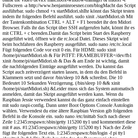
Fullscreen -a http://www.benjaminroesner.com/blogMacht das Script
ausführbar. sudo chmod +x startMidori.shIhr könnt das Skript testen
indem ihr folgenden Befehl ausführt. sudo xinit ./startMidori.sh Mit
der Tastenkombination CTRL + ALT + F1 beendet ihr den Midori
Browser. Falls ihr das Script über SSH aufgerufen habt, könnt ihr es
mit CTRL + c beenden.Damit das Script beim Start des Raspberry
ausgeführt wird, öffnen wir die rc.local Datei. Dieses Skript wird
beim hochfahren des Raspberry ausgeführt. sudo nano /etc/rc.local
Fügt folgenden Code vor exit 0 ein. Für HDMI: sudo xinit
/home/pi/startMidori.sh & Für PiTFT: FRAMEBUFFER=/dev/fb1
xinit /home/pi/startMidori.sh & Das & am Ende ist wichtig, damit
die nachfolgenden Einträge ausgeführt werden. Du kannst das
Script auch zeitverzögert starten lassen, in dem du den Befehl in
Klammern setzt und davor /bin/sleep 10 && schreibst. Die 10
Bedeutet 10 Sekunden Verzögerung. (/bin/sleep 10 && xinit
/home/pi/startMidori.sh) &Leider muss sich das System automatisch
anmelden, damit das Skript ausgeführt werden kann. Wenn du
Raspbian Jessie verwendest kannst du das ganz einfach einstellen
mit sudo raspi-config. Dann unter Boot Options Console Autologin
wählen. Verwendest du eine ältere Raspbian Version gib folgenden
Befehl in die Konsole ein. sudo nano /etc/inittab Such nach dieser
Zeile 1:2345:respawn:/sbin/getty 115200 tty1 und kommentiert diese
mit # aus. #1:2345:respawn:/sbin/getty 115200 tty1 Nach der Zeile
fügt ihr folgenden Text ein. 1:2345:respawn:/bin/login -f pi tty1