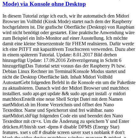
Mode) via Konsole ohne Desktop
In diesem Tutorial zeige ich euch, wir ihr automatisch den Midori
Browser im Vollbild (Kiosk Mode) startet nach dem der Raspberry
hochgefahren ist. Die grafische Oberfläche (Desktop) von Raspbian
wird nicht benötigt oder gestartet. Eine praktische Anwendung wäre
zum Beispiel ein Info-Monitor auf einer Ausstellung. Ich möchte
damit eine kleine Steuerzentrale für FHEM realisieren. Dafür werde
ich eine PiTFT mit kapazitivem Touchscreen verwenden. Dazu aber
in einem späterem Tutorial. Update: 8.01.2017 Bild drehen
hinzugefügt Update: 17.09.2016 Zeitverzögerung in Schritt 6
hinzugefügtDas Tutorial setzt voraus das der Raspberry Pi bzw.
Debian Linux Rechner im Terminal/Konsole Modus startet und
nicht die Desktop Oberfläche lädt. Inhalt Midori Vollbild
AutostartGebt folgenden Befehl in die Konsole ein um die Paketliste
zu aktualisieren. Danach wird der Midori Browser und matchbox
installiert. sudo apt-get update && sudo apt-get install -y midori
matchboxErstellt eine neue Shell Script Datei mit dem Namen
startMidori.sh im Home Verzeichnis und öffnet den Nano
Texteditor. Name und Speicherort sind frei wählbar. nano
startMidori.shFügt folgenden Code ein und beendet den Nano
Texteditor mit ctr+x. Um die Änderung zu speichern Y und Enter
drücken.#!/bin/sh xset -dpms # disable DPMS (Energy Star)
features. xset s off # disable screen saver xset s noblank # don't
blank the video device matchbox-window-manager & midori -e