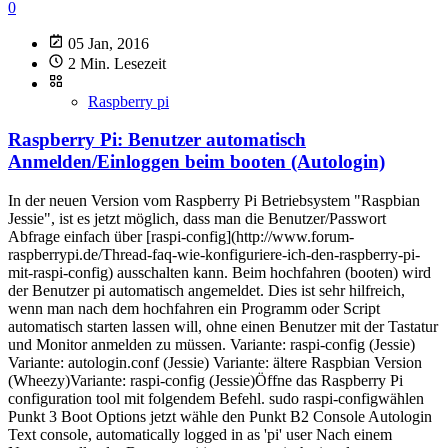
0
05 Jan, 2016
2 Min. Lesezeit
Raspberry pi
Raspberry Pi: Benutzer automatisch
Anmelden/Einloggen beim booten (Autologin)
In der neuen Version vom Raspberry Pi Betriebsystem "Raspbian
Jessie", ist es jetzt möglich, dass man die Benutzer/Passwort
Abfrage einfach über [raspi-config](http://www.forum-
raspberrypi.de/Thread-faq-wie-konfiguriere-ich-den-raspberry-pi-
mit-raspi-config) ausschalten kann. Beim hochfahren (booten) wird
der Benutzer pi automatisch angemeldet. Dies ist sehr hilfreich,
wenn man nach dem hochfahren ein Programm oder Script
automatisch starten lassen will, ohne einen Benutzer mit der Tastatur
und Monitor anmelden zu müssen. Variante: raspi-config (Jessie)
Variante: autologin.conf (Jessie) Variante: ältere Raspbian Version
(Wheezy)Variante: raspi-config (Jessie)Öffne das Raspberry Pi
configuration tool mit folgendem Befehl. sudo raspi-configwählen
Punkt 3 Boot Options jetzt wähle den Punkt B2 Console Autologin
Text console, automatically logged in as 'pi' user Nach einem