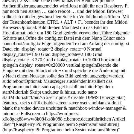
/dev/tty1 2>&1 Die Zeile bewirkt das der Benutzer pi ohne
Authentifizierung angemeldet wird.Jetzt müßt ihr nen Raspberry Pi
nur noch neu starten … sudo reboot … und der Midori Browser
sollte sich mit der gewünschten Seite im Vollbildmodus öffnen. Mit
der Tastenkombination CTRL + ALT + F1 beendet ihr den Midori
Browser.Optional: Bild drehen Möchtest du das Bild im
Hochformat, oder um 180 Grad gedreht verwenden, führe folgende
Schritte aus.Öffne die config.txt Datei mit dem Nano Editor sudo
nano /boot/config.txtFüge folgenden Text am Anfang der config.txt
Datei ein. display_rotate=2 display_rotate=0 Normal
display_rotate=1 90 Grad display_rotate=2 180 Grad
display_rotate=3 270 Grad display_rotate=0x10000 horizontal
spiegeln display_rotate=0x20000 vertikal spiegelnBeende die
Eingabe mit dem Shortcut ctrl+x und speichere die Änderung mit
y.Nach einem Neustart sollte das Bild gedreht angezeigt werden.
sudo rebootOptional: Mauszeiger ausblendenInstalliert das
Programm unclutter. sudo apt-get install unclutterFügt dem
startMidori.sh Skript unclutter & hinzu. sudo nano
startMidori.sh#!/bin/sh xset -dpms # disable DPMS (Energy Star)
features. xset s off # disable screen saver xset s noblank # don't
blank the video device unclutter & matchbox-window-manager &
midori -e Fullscreen -a https://wordpress-
x0o8gcg88www8k084ks8k088.c.benroe.deausführlichen Artikel
über "[Raspberry Pi: Programme beim Systemstart ausführen]
(http://Raspberry Pi: Programme beim Systemstart ausführen)"