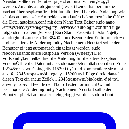
Neustart sollte der Benutzer pi jetzt automatisch eingeloggt
werden.Variante: autologin.conf (Jessie) Leider hat bei mir die
Variant über raspi-config nicht funktioniert. Hier eine Anleitung wie
ich das automatische Anmelden zum laufen bekommen habe.Öffne
die Datei autologin.conf mit dem Nano Text Editor sudo nano
/etc/systemd/system/getty@tty1.service.d/autologin.confund füge
folgenden Text ein.[Service] ExecStart= ExecStart=-/sbin/agetty --
autologin pi --noclear %I 38400 linux Beende den Editor mit ctrl+x
und bestätige die Änderung mit y.Nach einem Neustart sollte der
Benutzer pi jetzt automatisch eingeloggt werden. sudo
rebootVariante: ältere Raspbian Version (Wheezy) Der
Vollständigkeit halber hier die Anleitung für die ältere Raspbian
VersionÖffne die Datei inittab sudo nano /etc/inittabsuch diese Zeile
1:2345:respawn:/sbin/getty 115200 tty1 und kommentiere sie mit #
aus. #1:2345:respawn:/sbin/getty 115200 tty1 Füge direkt danach
diesen Text ein (neue Zeile). 1:2345:respawn:/bin/login -f pi tty1
/dev/tty1 2>&1 Beende den Nano Texteditor mit ctrl+x und
bestätige die Änderung mit y.Nach einem Neustart sollte der
Benutzer pi jetzt automatisch eingeloggt werden. sudo reboot