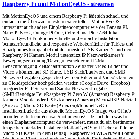
Raspberry Pi und MotionEyeOS - streamen
Mit MotionEyeOS und einem Raspberry Pi läßt sich schnell und
einfach eine Überwachungskamera erstellen. MotionEyeOS
unterstützt auch andere Einplatinencomputer wie der Banana PI,
Nano Pi Neo2, Orange Pi One, Odroid und Pine A64.Inhalt
MotionEyeOS Funktionenschnelle und einfache Installation
benutzerfreundliche und responsive Weboberfläche für Tablets und
Smartphones kompatibel mit den meisten USB Kamera‘s und dem
Raspberry Pi Kamera Modul unterstützt IP Netzwerkkamera‘s
Bewegungserkennung/Bewegungsmelder mit E-Mail
Benachrichtigung Zeitschaltfunktion Zeitraffer Video Bilder und
Video‘s können auf SD Karte, USB Stick/Laufwerk und SMB
Netzwerkfreigaben gespeichert werden Bilder und Video‘s können
zu Cloudspeicher hochgeladen werden (Google Drive, Dropbox)
integrierter FTP Server und Samba Netzwerkfreigabe
(SMB)Benötigte TeileRaspberry Pi Zero W (Amazon) Raspberry Pi
Kamera Module, oder USB-Kamera (Amazon) Micro-USB Netzteil
(Amazon) Micro-SD Karte (Amazon)MotioneEyeOS
installierenLade dir das aktuelle MotionEyeOS Image von Github
herunter. github.com/ccrisan/motioneyeos/... Je nachdem was für
einen Einplatinencomputer du verwendest, musst du ein bestimmtes
Image herunterladen.Installiere MotionEyeOS mit Etcher auf deine
Micro-SD Karte. In dem Beitrag "Raspberry Pi WLAN/WIFI ohne
Monitor und Tastatur einrichten" wird Schritt für Schritt erklärt, wie