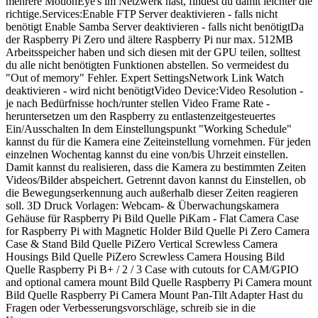
mehrere MotionEye's im Netzwerk hast, findest du damit leichter die
richtige.Services:Enable FTP Server deaktivieren - falls nicht
benötigt Enable Samba Server deaktivieren - falls nicht benötigtDa
der Raspberry Pi Zero und ältere Raspberry Pi nur max. 512MB
Arbeitsspeicher haben und sich diesen mit der GPU teilen, solltest
du alle nicht benötigten Funktionen abstellen. So vermeidest du
"Out of memory" Fehler. Expert SettingsNetwork Link Watch
deaktivieren - wird nicht benötigtVideo Device:Video Resolution -
je nach Bedürfnisse hoch/runter stellen Video Frame Rate -
heruntersetzen um den Raspberry zu entlastenzeitgesteuertes
Ein/Ausschalten In dem Einstellungspunkt "Working Schedule"
kannst du für die Kamera eine Zeiteinstellung vornehmen. Für jeden
einzelnen Wochentag kannst du eine von/bis Uhrzeit einstellen.
Damit kannst du realisieren, dass die Kamera zu bestimmten Zeiten
Videos/Bilder abspeichert. Getrennt davon kannst du Einstellen, ob
die Bewegungserkennung auch außerhalb dieser Zeiten reagieren
soll. 3D Druck Vorlagen: Webcam- & Überwachungskamera
Gehäuse für Raspberry Pi Bild Quelle PiKam - Flat Camera Case
for Raspberry Pi with Magnetic Holder Bild Quelle Pi Zero Camera
Case & Stand Bild Quelle PiZero Vertical Screwless Camera
Housings Bild Quelle PiZero Screwless Camera Housing Bild
Quelle Raspberry Pi B+ / 2 / 3 Case with cutouts for CAM/GPIO
and optional camera mount Bild Quelle Raspberry Pi Camera mount
Bild Quelle Raspberry Pi Camera Mount Pan-Tilt Adapter Hast du
Fragen oder Verbesserungsvorschläge, schreib sie in die