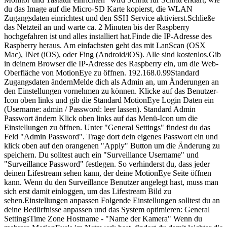
du das Image auf die Micro-SD Karte kopierst, die WLAN
Zugangsdaten einrichtest und den SSH Service aktivierst.Schließe
das Netzteil an und warte ca. 2 Minuten bis der Raspberry
hochgefahren ist und alles installiert hat.Finde die IP-Adresse des
Raspberry heraus. Am einfachsten geht das mit LanScan (OSX
Mac), INet (iOS), oder Fing (Android/iOS). Alle sind kostenlos.Gib
in deinem Browser die IP-Adresse des Raspberry ein, um die Web-
Oberfläche von MotionEye zu öffnen. 192.168.0.99Standard
Zugangsdaten ändernMelde dich als Admin an, um Änderungen an
den Einstellungen vornehmen zu können. Klicke auf das Benutzer-
Icon oben links und gib die Standard MotionEye Login Daten ein
(Username: admin / Password: leer lassen). Standard Admin
Passwort ändern Klick oben links auf das Menü-Icon um die
Einstellungen zu öffnen. Unter "General Settings" findest du das
Feld "Admin Password". Trage dort dein eigenes Passwort ein und
klick oben auf den orangenen "Apply" Button um die Änderung zu
speichern. Du solltest auch ein "Surveillance Username" und
"Surveillance Password" festlegen. So verhinderst du, dass jeder
deinen Lifestream sehen kann, der deine MotionEye Seite öffnen
kann. Wenn du den Surveillance Benutzer angelegt hast, muss man
sich erst damit einloggen, um das Lifestream Bild zu
sehen.Einstellungen anpassen Folgende Einstellungen solltest du an
deine Bedürfnisse anpassen und das System optimieren: General
SettingsTime Zone Hostname - "Name der Kamera" Wenn du