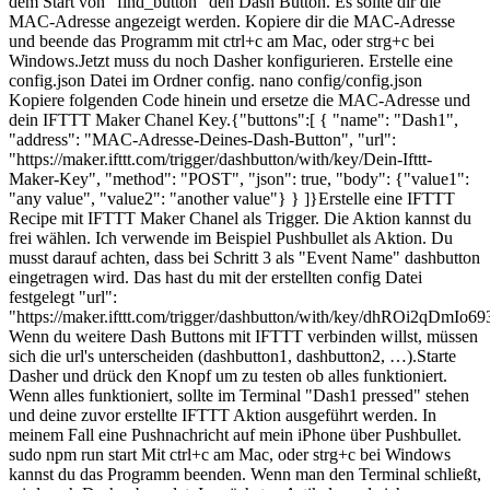
dem Start von "find_button" den Dash Button. Es sollte dir die
MAC-Adresse angezeigt werden. Kopiere dir die MAC-Adresse
und beende das Programm mit ctrl+c am Mac, oder strg+c bei
Windows.Jetzt muss du noch Dasher konfigurieren. Erstelle eine
config.json Datei im Ordner config. nano config/config.json
Kopiere folgenden Code hinein und ersetze die MAC-Adresse und
dein IFTTT Maker Chanel Key.{"buttons":[ { "name": "Dash1",
"address": "MAC-Adresse-Deines-Dash-Button", "url":
"https://maker.ifttt.com/trigger/dashbutton/with/key/Dein-Ifttt-
Maker-Key", "method": "POST", "json": true, "body": {"value1":
"any value", "value2": "another value"} } ]}Erstelle eine IFTTT
Recipe mit IFTTT Maker Chanel als Trigger. Die Aktion kannst du
frei wählen. Ich verwende im Beispiel Pushbullet als Aktion. Du
musst darauf achten, dass bei Schritt 3 als "Event Name" dashbutton
eingetragen wird. Das hast du mit der erstellten config Datei
festgelegt "url":
"https://maker.ifttt.com/trigger/dashbutton/with/key/dhROi2qDmIo69
Wenn du weitere Dash Buttons mit IFTTT verbinden willst, müssen
sich die url's unterscheiden (dashbutton1, dashbutton2, …).Starte
Dasher und drück den Knopf um zu testen ob alles funktioniert.
Wenn alles funktioniert, sollte im Terminal "Dash1 pressed" stehen
und deine zuvor erstellte IFTTT Aktion ausgeführt werden. In
meinem Fall eine Pushnachricht auf mein iPhone über Pushbullet.
sudo npm run start Mit ctrl+c am Mac, oder strg+c bei Windows
kannst du das Programm beenden. Wenn man den Terminal schließt,