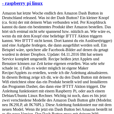
- raspberry pi linux
Amazon hat letzte Woche endlich den Amazon Dash Button in
Deutschland released. Was ist der Dash Button? Ein kleiner Knopf
(ca. 6cm) der mit deinem Wlan verbunden wird. Per Knopfdruck
kannst du dann ein bestimmtes Produkt über Amazon bestellen. Das
hört sich erstmal nicht sehr spannend bzw. nützlich an. Wie wäre es,
wenn du mit dem Knopf eine beliebige IFTTT Aktion triggern
kannst. Wer IFTTT nicht kennt. Dort kannst du ein Auslöser(trigger)
und eine Aufgabe festlegen, die dann ausgeführt werden soll. Ein
Beispiel wäre, speichere alle Facebook-Bilder auf denen du getagt
wurdest in deiner Dropbox. Update: 04.11.2016 Ifttt hat seinen
Service komplett umgestellt. Recipe heißen jetzt Applets und
Benutzer können zur Zeit keine eigenen erstellen. Was sehr sehr
schade ist. :( Falls es wieder möglich ist eigene Maker
Recipe/Applets zu erstellen, werde ich die Anleitung aktualisieren.
In diesem Beitrag zeige ich dir, wie du den Dash Button mit deinem
Wifi einrichtest ohne das ein Produkt bestellt wird und Installieren
das Programm Dasher, das dann eine IFTTT Aktion triggert. Die
Anleitung funktioniert mit einem Raspberry Pi, oder auch einem
Debian/Ubuntu Linux Rechner. Wichtig ist noch, dass es bis jetzt
zwei verschiedene Modelle des Amazon Dash Button gibt (Modelnr.
neu JK29LP, alt JK76PL). Diese Anleitung funktioniert nur mit dem
neuen Model. Wenn ihr jetzt ein Dash Button bei Amazon bestellt ist
es die neue Version. Der Dash Button muss mit deinem Wifi