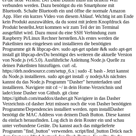
verbunden werden. Dazu benötigst du ein Smartphone mit
Bluetooth. Schalte Bluetooth ein und öffne die normale Amazon
App. Hier ein kurzes Video von diesem Ablauf. Wichtig ist am Ende
kein Produkt auszuwählen, da du sonst mit jedem Knopfdruck das
Produkt bestellst.Jetzt kommen wir zum Teil der im Terminal
ausgeführt wird. Dazu musst du eine SSH Verbindung zum
Raspberry Pi/Linux Rechner herstellen.Als erstes werden die
Paketlisten neu eingelesen und installieren die benötigten
Programme git & libpcap-dev. sudo apt-get update && sudo apt-get
install git libpcap-devDu benötigst des weiteren die aktuelle Version
von Node.js (v6.5.0). Ausführliche Anleitung Node.js Quelle zu
deinen Paketlisten hinzufügen. curl -sL
https://deb.nodesource.com/setup_6.x | sudo -E bash - Jetzt kannst
du Node.js installieren. sudo apt-get install -y nodejsAls nächstes
kannst du das Node.js Programm "Dasher" herunterladen und
installieren. Navigiere mit cd ~/ in dein Home-Verzeichnis und
lade/clone Dasher von Github. git clone
https://github.com/maddox/dasher.git Navigiere in das Dasher
Verzeichnis cd dasher Jetzt müssen noch die von Dasher benötigten
Programme/Dependencies installiert werden. npm installDasher
benötigt die MAC Address von deinem Dash Button. Diese kannst
du einfach herausfinden. Log dich in dein Router ein und schau
unter verbundene Geräte. Du kannst auch das mitgelieferte
Programm "find_button" verwenden. script/find_button Drück nach