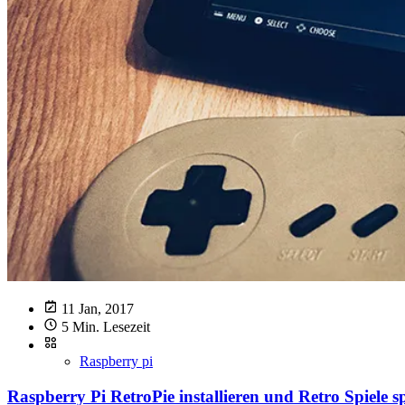
11 Jan, 2017
5 Min. Lesezeit
Raspberry pi
Raspberry Pi RetroPie installieren und Retro Spiele s