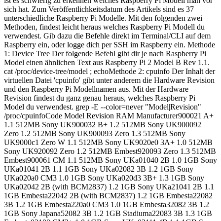
ist es schwierig zu erkennen welches Raspberry Pi Modell man vor
sich hat. Zum Veröffentlichkeitsdatum des Artikels sind es 37
unterschiedliche Raspberry Pi Modelle. Mit den folgenden zwei
Methoden, findest leicht heraus welches Raspberry Pi Modell du
verwendest. Gib dazu die Befehle direkt im Terminal/CLI auf dem
Raspberry ein, oder logge dich per SSH im Raspberry ein. Methode
1: Device Tree Der folgende Befehl gibt dir je nach Raspberry Pi
Model einen ähnlichen Text aus Raspberry Pi 2 Model B Rev 1.1.
cat /proc/device-tree/model ; echoMethode 2: cpuinfo Der Inhalt der
virtuellen Datei 'cpuinfo' gibt unter anderem die Hardware Revision
und den Raspberry Pi Modellnamen aus. Mit der Hardware
Revision findest du ganz genau heraus, welches Raspberry Pi
Model du verwendest. grep -E --color=never "Model|Revision"
/proc/cpuinfoCode Model Revision RAM Manufacturer900021 A+
1.1 512MB Sony UK900032 B+ 1.2 512MB Sony UK900092
Zero 1.2 512MB Sony UK900093 Zero 1.3 512MB Sony
UK9000c1 Zero W 1.1 512MB Sony UK9020e0 3A+ 1.0 512MB
Sony UK920092 Zero 1.2 512MB Embest920093 Zero 1.3 512MB
Embest900061 CM 1.1 512MB Sony UKa01040 2B 1.0 1GB Sony
UKa01041 2B 1.1 1GB Sony UKa02082 3B 1.2 1GB Sony
UKa020a0 CM3 1.0 1GB Sony UKa020d3 3B+ 1.3 1GB Sony
UKa02042 2B (with BCM2837) 1.2 1GB Sony UKa21041 2B 1.1
1GB Embesta22042 2B (with BCM2837) 1.2 1GB Embesta22082
3B 1.2 1GB Embesta220a0 CM3 1.0 1GB Embesta32082 3B 1.2
1GB Sony Japana52082 3B 1.2 1GB Stadiuma22083 3B 1.3 1GB